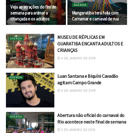
AGENDA
Veja as atrações do fim de
semana para animar a
Mangaratiba terá folia com
criançada e os adultos
Carnamar e carnaval de rua
MUSEU DE RÉPLICAS EM
AGENDA
GUARATIBA ENCANTA ADULTOS E
CRIANÇAS
4 DE JANEIRO DE 2019
Luan Santana e Biquíni Cavadão
AGENDA
agitam Campo Grande
4 DE JANEIRO DE 2019
Abertura não oficial do carnaval do
AGENDA
Rio acontece neste final de semana
3 DE JANEIRO DE 2019