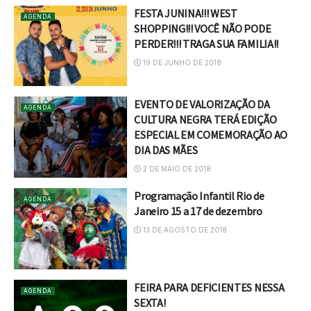
FESTA JUNINA!!! WEST
AGENDA
SHOPPING!!! VOCÊ NÃO PODE
PERDER!!! TRAGA SUA FAMILIA!!
19 DE JUNHO DE 2018
EVENTO DE VALORIZAÇÃO DA
AGENDA
CULTURA NEGRA TERÁ EDIÇÃO
ESPECIAL EM COMEMORAÇÃO AO
DIA DAS MÃES
2 DE MAIO DE 2018
Programação Infantil Rio de
AGENDA
Janeiro 15 a 17 de dezembro
13 DE AGOSTO DE 2018
FEIRA PARA DEFICIENTES NESSA
AGENDA
SEXTA!