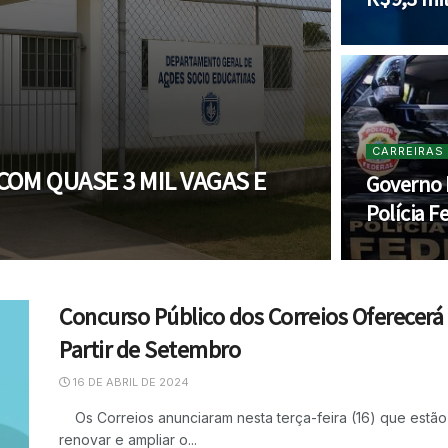
CARREIRAS
OM QUASE 3 MIL VAGAS E
Governo 
Polícia F
Concurso Público dos Correios Oferecerá 
Partir de Setembro
16 DE ABRIL DE 2024
Os Correios anunciaram nesta terça-feira (16) que estã
renovar e ampliar o...