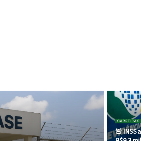
CARREIRAS
🚨 INSS a
R$ 9,3 mil