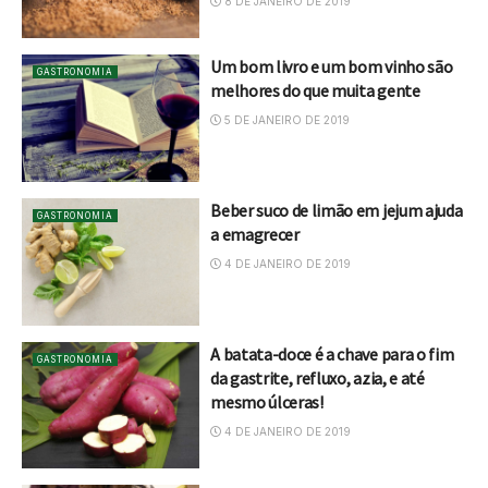
8 DE JANEIRO DE 2019
Um bom livro e um bom vinho são
GASTRONOMIA
melhores do que muita gente
5 DE JANEIRO DE 2019
Beber suco de limão em jejum ajuda
GASTRONOMIA
a emagrecer
4 DE JANEIRO DE 2019
A batata-doce é a chave para o fim
GASTRONOMIA
da gastrite, refluxo, azia, e até
mesmo úlceras!
4 DE JANEIRO DE 2019