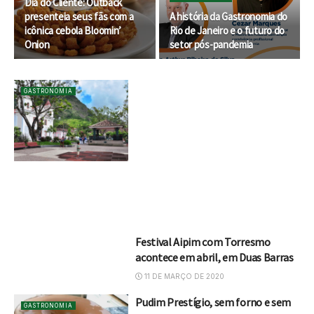
Dia do Cliente: Outback
presenteia seus fãs com a
A história da Gastronomia do
icônica cebola Bloomin’
Rio de Janeiro e o futuro do
Onion
setor pós-pandemia
GASTRONOMIA
Festival Aipim com Torresmo
acontece em abril, em Duas Barras
11 DE MARÇO DE 2020
Pudim Prestígio, sem forno e sem
GASTRONOMIA