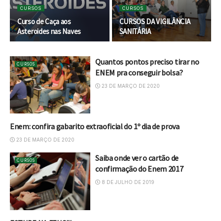
CURSOS
CURSOS
Curso de Caça aos
CURSOS DA VIGILÂNCIA
Asteroides nas Naves
SANITÁRIA
Quantos pontos preciso tirar no
CURSOS
ENEM pra conseguir bolsa?
23 DE MARÇO DE 2020
Enem: confira gabarito extraoficial do 1º dia de prova
CURSOS
23 DE MARÇO DE 2020
Saiba onde ver o cartão de
CURSOS
confirmação do Enem 2017
8 DE JULHO DE 2019