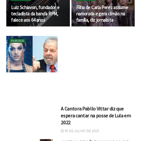
Luiz Schiavon, fundador e
Filha de Carla Perez assume
tecladista da banda RPM,
namorada e gera climão na
falece aos 64 anos
família, diz jornalista
FAMOSOS
A Cantora Pabllo Vittar diz que
espera cantar na posse de Lula em
2022
15 DE JULHO DE 2021