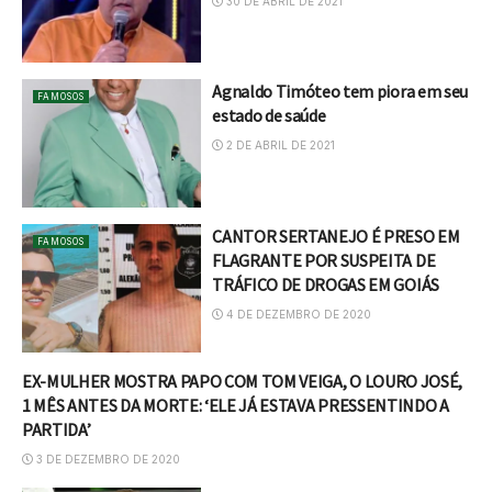
30 DE ABRIL DE 2021
Agnaldo Timóteo tem piora em seu
FAMOSOS
estado de saúde
2 DE ABRIL DE 2021
CANTOR SERTANEJO É PRESO EM
FAMOSOS
FLAGRANTE POR SUSPEITA DE
TRÁFICO DE DROGAS EM GOIÁS
4 DE DEZEMBRO DE 2020
EX-MULHER MOSTRA PAPO COM TOM VEIGA, O LOURO JOSÉ,
FAMOSOS
1 MÊS ANTES DA MORTE: ‘ELE JÁ ESTAVA PRESSENTINDO A
PARTIDA’
3 DE DEZEMBRO DE 2020