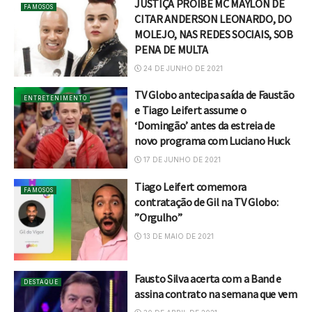
JUSTIÇA PROÍBE MC MAYLON DE
FAMOSOS
CITAR ANDERSON LEONARDO, DO
MOLEJO, NAS REDES SOCIAIS, SOB
PENA DE MULTA
24 DE JUNHO DE 2021
TV Globo antecipa saída de Faustão
ENTRETENIMENTO
e Tiago Leifert assume o
‘Domingão’ antes da estreia de
novo programa com Luciano Huck
17 DE JUNHO DE 2021
Tiago Leifert comemora
FAMOSOS
contratação de Gil na TV Globo:
”Orgulho”
13 DE MAIO DE 2021
Fausto Silva acerta com a Band e
DESTAQUE
assina contrato na semana que vem