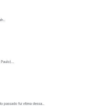
h...
aulo)....
 passado fui vítima dessa...