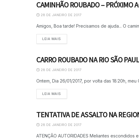
CAMINHÃO ROUBADO – PRÓXIMO A
ASSALTO
28 DE JANEIRO DE 2017
Amigos, Boa tarde! Precisamos de ajuda... O camin
LEIA MAIS
CARRO ROUBADO NA RIO SÃO PAU
ASSALTO
28 DE JANEIRO DE 2017
Ontem, Dia 26/01/2017, por volta das 18:20h, meu
LEIA MAIS
TENTATIVA DE ASSALTO NA REGI
ASSALTO
28 DE JANEIRO DE 2017
ATENÇÃO AUTORIDADES Meliantes escondidos e taca