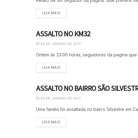
Relato de um seguidor da pagina. Que prefere nao 
LEIA MAIS
ASSALTO NO KM32
ASSALTO
29 DE JANEIRO DE 2017
Ontem às 23:00 horas, seguidores da pagina que na
LEIA MAIS
ASSALTO NO BAIRRO SÃO SILVES
ASSALTO
29 DE JANEIRO DE 2017
Uma familia foi assaltada no bairro Silvestre em 
LEIA MAIS