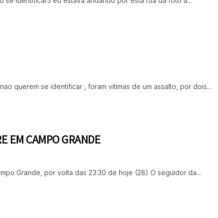
se identificar5 eu estava andando por esta rua da foto a...
o querem se identificar , foram vítimas de um assalto, por dois...
TRE EM CAMPO GRANDE
Campo Grande, por volta das 23:30 de hoje (28) O seguidor da...