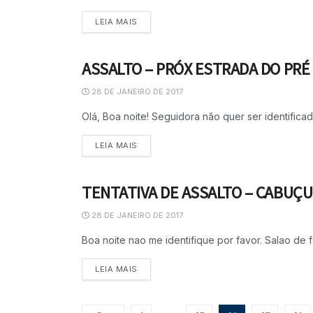
LEIA MAIS
ASSALTO – PRÓX ESTRADA DO PRÉ
ASSALTO
28 DE JANEIRO DE 2017
Olá, Boa noite! Seguidora não quer ser identifica
LEIA MAIS
TENTATIVA DE ASSALTO – CABUÇU
ASSALTO
28 DE JANEIRO DE 2017
Boa noite nao me identifique por favor. Salao de 
LEIA MAIS