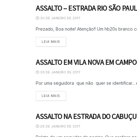
ASSALTO – ESTRADA RIO SÃO PAU
ASSALTO
30 DE JANEIRO DE 2017
Prezado, Boa noite! Atenção!! Um hb20s branco co
LEIA MAIS
ASSALTO EM VILA NOVA EM CAMP
ASSALTO
29 DE JANEIRO DE 2017
Por uma seguidora que não quer se identificar...
LEIA MAIS
ASSALTO NA ESTRADA DO CABUÇU
ASSALTO
29 DE JANEIRO DE 2017