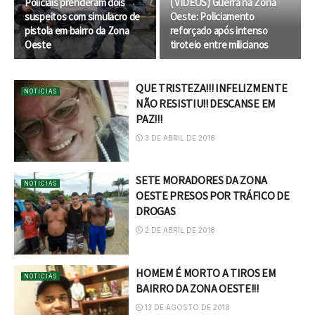
Policiais prenderam dois
( VIDEOS) Guerra na Zona
suspeitos com simulacro de
Oeste: Policiamento
pistola em bairro da Zona
reforçado após intenso
Oeste
tiroteio entre milicianos
QUE TRISTEZA!!! INFELIZMENTE
NOTICIAS
NÃO RESISTIU!! DESCANSE EM
PAZ!!!
3 DE ABRIL DE 2018
SETE MORADORES DA ZONA
NOTICIAS
OESTE PRESOS POR TRÁFICO DE
DROGAS
2 DE ABRIL DE 2018
HOMEM É MORTO A TIROS EM
NOTICIAS
BAIRRO DA ZONA OESTE!!!
13 DE AGOSTO DE 2018