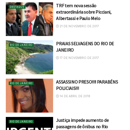
TRF tem nova sessão
DESTAQUE
extraordinária sobre Picciani,
Albertassi e Paulo Melo
21 DE NOVEMBRO DE 2017
PRAIAS SELVAGENS DO RIO DE
RIO DE JANEIRO
JANEIRO
17 DE NOVEMBRO DE 2017
ASSASSINO PRESO!!!! PARABÉNS
RIO DE JANEIRO
POLICIAIS!!!
14 DE ABRIL DE 2018
Justiça impede aumento de
RIO DE JANEIRO
passagens de ônibus no Rio