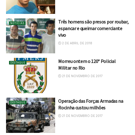
Três homens são presos por roubar,
NOTICIAS
espancar e queimar comerciante
vivo
2 DE ABRIL DE 2018
Morreu ontem o 120° Policial
DESTAQUE
Militar no Rio
21 DE NOVEMBRO DE 2017
Operação das Forças Armadas na
DESTAQUE
Rocinha custou milhões
21 DE NOVEMBRO DE 2017