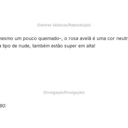
(Garotas Vaidosas/Reprodução)
mesmo um pouco queimado–, o rosa avelã é uma cor neutr
 tipo de nude, também estão super em alta!
(Divulgação/Divulgação)
90.