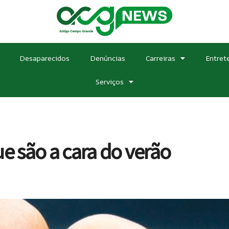
Desaparecidos
Denúncias
Carreiras
Entret
Serviços
ue são a cara do verão