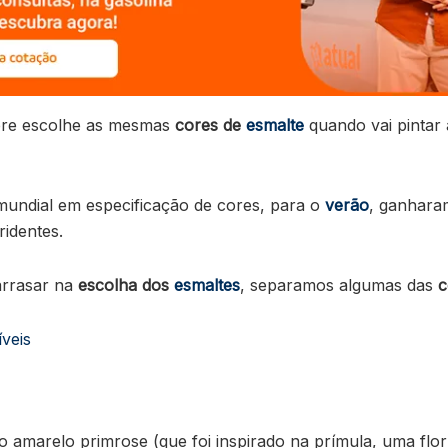
pre escolhe as mesmas
cores de
esmalte
quando vai pintar
 mundial em especificação de cores, para o
verão
, ganhara
identes.
rrasar na
escolha dos
esmaltes
, separamos algumas das
c
íveis
 o amarelo primrose (que foi inspirado na prímula, uma fl