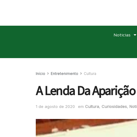
Noticias
Início
Entretenimento
Cultura
A Lenda Da Aparição
1 de agosto de 2020
em
Cultura
,
Curiosidades
,
Noti