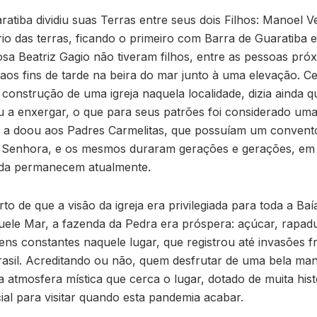
atiba dividiu suas Terras entre seus dois Filhos: Manoel 
rio das terras, ficando o primeiro com Barra de Guaratiba
a Beatriz Gagio não tiveram filhos, entre as pessoas próx
aos fins de tarde na beira do mar junto à uma elevação. Ce
onstrução de uma igreja naquela localidade, dizia ainda q
ou a enxergar, o que para seus patrões foi considerado uma
8) e a doou aos Padres Carmelitas, que possuíam um conve
Senhora, e os mesmos duraram gerações e gerações, em fr
nda permanecem atualmente.
rto de que a visão da igreja era privilegiada para toda a B
uele Mar, a fazenda da Pedra era próspera: açúcar, rapadu
ns constantes naquele lugar, que registrou até invasões 
sil. Acreditando ou não, quem desfrutar de uma bela manh
a atmosfera mística que cerca o lugar, dotado de muita histór
al para visitar quando esta pandemia acabar.