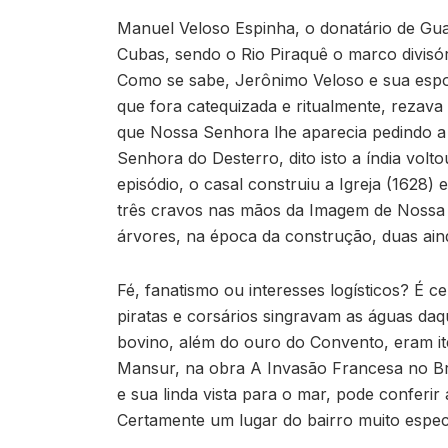
Manuel Veloso Espinha, o donatário de Guar
Cubas, sendo o Rio Piraquê o marco divisó
Como se sabe, Jerônimo Veloso e sua espos
que fora catequizada e ritualmente, rezava 
que Nossa Senhora lhe aparecia pedindo a c
Senhora do Desterro, dito isto a índia volt
episódio, o casal construiu a Igreja (162
três cravos nas mãos da Imagem de Nossa 
árvores, na época da construção, duas ai
Fé, fanatismo ou interesses logísticos? É ce
piratas e corsários singravam as águas daq
bovino, além do ouro do Convento, eram ite
Mansur, na obra A Invasão Francesa no Bra
e sua linda vista para o mar, pode conferir 
Certamente um lugar do bairro muito especi