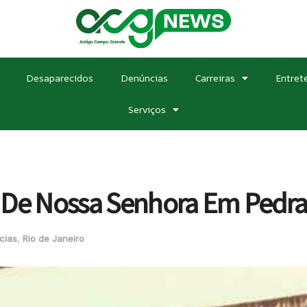
Desaparecidos
Denúncias
Carreiras
Entret
Serviços
 De Nossa Senhora Em Pedra
cias
,
Rio de Janeiro