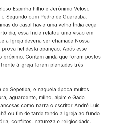
Veloso Espinha Filho e Jerônimo Veloso
 e o Segundo com Pedra de Guaratiba.
imas do casal havia uma velha Índia cega
rto dia, essa Índia relatou uma visão em
ue a Igreja deveria ser chamada Nossa
 prova fiel desta aparição. Após esse
nto próximo. Contam ainda que foram postos
ente à igreja foram plantadas três
aía de Sepetiba, e naquela época muitos
ra, aguardente, milho, aipim e Gado
francesas como narra o escritor André Luis
ã ou fim de tarde tendo a Igreja ao fundo
ia, conflitos, natureza e religiosidade.