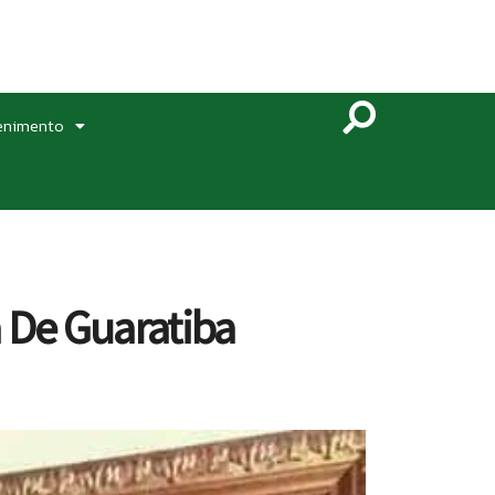
enimento
 De Guaratiba