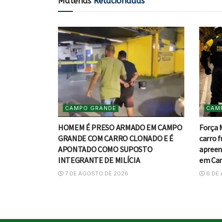
Matérias
Relacionadas
CAMPO GRANDE
CAM
HOMEM É PRESO ARMADO EM CAMPO
Força 
GRANDE COM CARRO CLONADO E É
carro f
APONTADO COMO SUPOSTO
apreen
INTEGRANTE DE MILÍCIA
em Ca
7 DE AGOSTO DE 2026
6 DE 