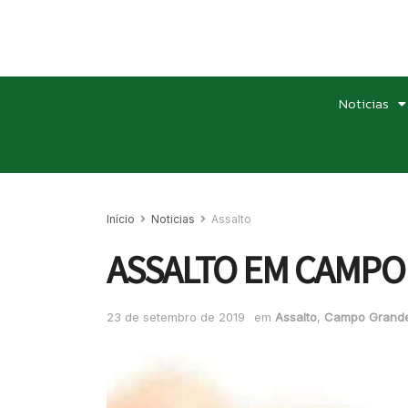
Noticias
Início
Noticias
Assalto
ASSALTO EM CAMPO 
23 de setembro de 2019
em
Assalto
,
Campo Grand