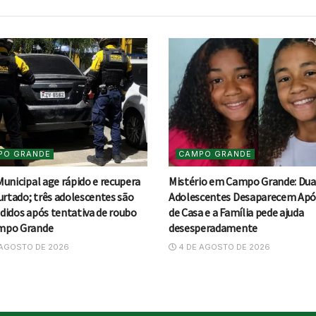
PO GRANDE
CAMPO GRANDE
Municipal age rápido e recupera
Mistério em Campo Grande: Dua
urtado; três adolescentes são
Adolescentes Desaparecem Após
didos após tentativa de roubo
de Casa e a Família pede ajuda
mpo Grande
desesperadamente
AGOSTO DE 2026
4 DE AGOSTO DE 2026