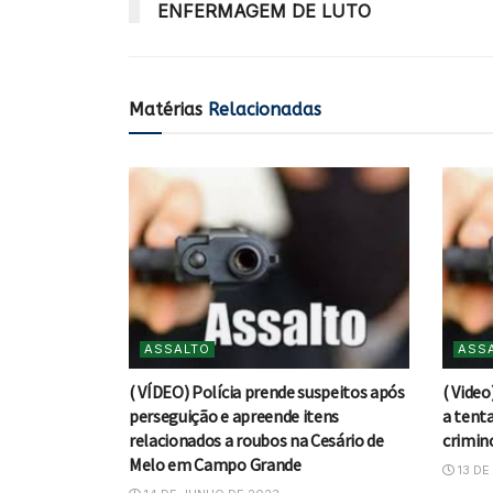
ENFERMAGEM DE LUTO
Matérias
Relacionadas
ASSALTO
ASS
( VÍDEO) Polícia prende suspeitos após
( Video
perseguição e apreende itens
a tenta
relacionados a roubos na Cesário de
crimin
Melo em Campo Grande
13 DE