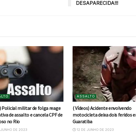
DESAPARECIDA!!!
ALTO
ASSALTO
) Policial militar de folga reage
( Vídeos) Acidente envolvendo
tiva de assalto e cancela CPF de
motocicleta deixa dois feridos 
oso no Rio
Guaratiba
 JUNHO DE 2023
12 DE JUNHO DE 2023