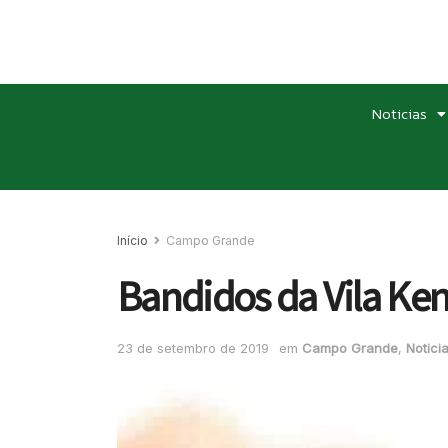
Noticias
Início
Campo Grande
Bandidos da Vila K
23 de setembro de 2019
em
Campo Grande
,
Notici