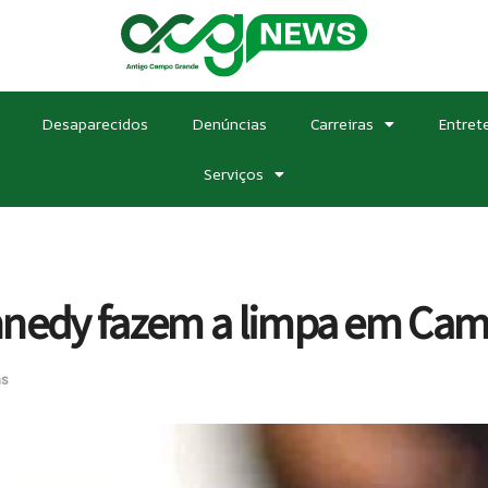
Desaparecidos
Denúncias
Carreiras
Entret
Serviços
ennedy fazem a limpa em Ca
as