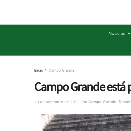
Noticias
Início
Campo Grande
Campo Grande está pr
23 de setembro de 2019
em
Campo Grande
,
Destaq