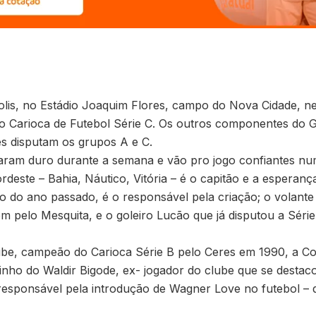
olis, no Estádio Joaquim Flores, campo do Nova Cidade, ne
 Carioca de Futebol Série C. Os outros componentes do 
es disputam os grupos A e C.
ram duro durante a semana e vão pro jogo confiantes numa
deste – Bahia, Náutico, Vitória – é o capitão e a esperanç
 do ano passado, é o responsável pela criação; o volante Y
pelo Mesquita, e o goleiro Lucão que já disputou a Série
ube, campeão do Carioca Série B pelo Ceres em 1990, a C
inho do Waldir Bigode, ex- jogador do clube que se dest
l – responsável pela introdução de Wagner Love no futebol 