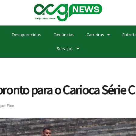
Desaparecidos
Denúncias
Carreiras
Entret
Serviços
onto para o Carioca Série C
ue Fixo