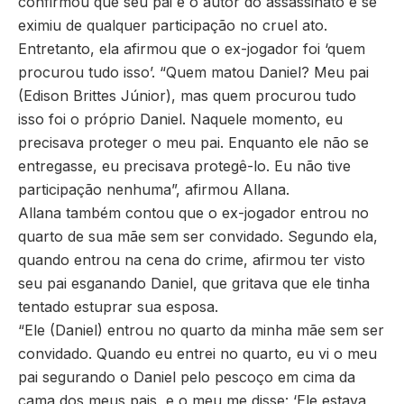
confirmou que seu pai é o autor do assassinato e se
eximiu de qualquer participação no cruel ato.
Entretanto, ela afirmou que o ex-jogador foi ‘quem
procurou tudo isso’. “Quem matou Daniel? Meu pai
(Edison Brittes Júnior), mas quem procurou tudo
isso foi o próprio Daniel. Naquele momento, eu
precisava proteger o meu pai. Enquanto ele não se
entregasse, eu precisava protegê-lo. Eu não tive
participação nenhuma”, afirmou Allana.
Allana também contou que o ex-jogador entrou no
quarto de sua mãe sem ser convidado. Segundo ela,
quando entrou na cena do crime, afirmou ter visto
seu pai esganando Daniel, que gritava que ele tinha
tentado estuprar sua esposa.
“Ele (Daniel) entrou no quarto da minha mãe sem ser
convidado. Quando eu entrei no quarto, eu vi o meu
pai segurando o Daniel pelo pescoço em cima da
cama dos meus pais, e o meu me disse: ‘Ele estava