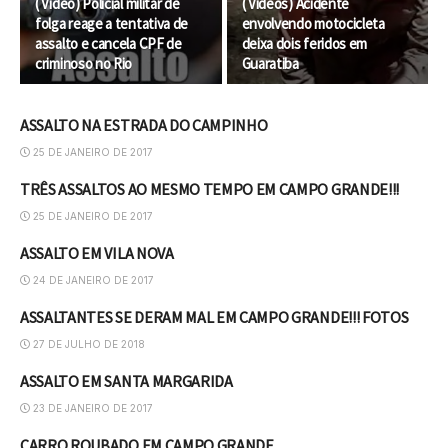
( Video) Policial militar de
( Vídeos) Acidente
folga reage a tentativa de
envolvendo motocicleta
assalto e cancela CPF de
deixa dois feridos em
criminoso no Rio
Guaratiba
ASSALTO NA ESTRADA DO CAMPINHO
ASSALTO
25 DE JANEIRO DE 2017
TRÊS ASSALTOS AO MESMO TEMPO EM CAMPO GRANDE!!!
ASSALTO
25 DE JANEIRO DE 2017
ASSALTO EM VILA NOVA
ASSALTO
24 DE JANEIRO DE 2017
ASSALTANTES SE DERAM MAL EM CAMPO GRANDE!!! FOTOS
ASSALTO
27 DE JULHO DE 2018
ASSALTO EM SANTA MARGARIDA
ASSALTO
23 DE JANEIRO DE 2017
CARRO ROUBADO EM CAMPO GRANDE