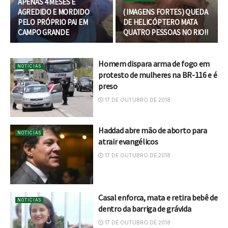
APENAS 4 MESES É
AGREDIDO E MORDIDO
( IMAGENS FORTES) QUEDA
PELO PRÓPRIO PAI EM
DE HELICÓPTERO MATA
CAMPO GRANDE
QUATRO PESSOAS NO RIO!!
Homem dispara arma de fogo em
NOTICIAS
protesto de mulheres na BR-116 e é
preso
17 DE OUTUBRO DE 2018
Haddad abre mão de aborto para
NOTICIAS
atrair evangélicos
17 DE OUTUBRO DE 2018
Casal enforca, mata e retira bebê de
NOTICIAS
dentro da barriga de grávida
17 DE OUTUBRO DE 2018