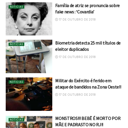
Família de atriz se pronuncia sobre
NOTICIAS
fake news : ‘Covardia’
17 DE OUTUBRO DE 2018
Biometria detecta 25 mil títulos de
NOTICIAS
eleitor duplicados
17 DE OUTUBRO DE 2018
Militar do Exército é ferido em
NOTICIAS
ataque de bandidos na Zona Oeste!!
17 DE OUTUBRO DE 2018
MONSTROS!!! BEBÊ É MORTO POR
NOTICIAS
MÃE E PADRASTO NO RJ!!