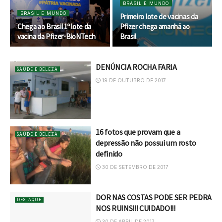
BRASIL E MUNDO
BRASIL E MUNDO
Primeiro lote de vacinas da
Chega ao Brasil 1º lote da
Pfizer chega amanhã ao
vacina da Pfizer-BioNTech
Brasil
DENÚNCIA ROCHA FARIA
SAÚDE E BELEZA
19 DE OUTUBRO DE 2017
16 fotos que provam que a
SAÚDE E BELEZA
depressão não possui um rosto
definido
30 DE SETEMBRO DE 2017
DOR NAS COSTAS PODE SER PEDRA
DESTAQUE
NOS RUINS!!! CUIDADO!!!
30 DE ABRIL DE 2017