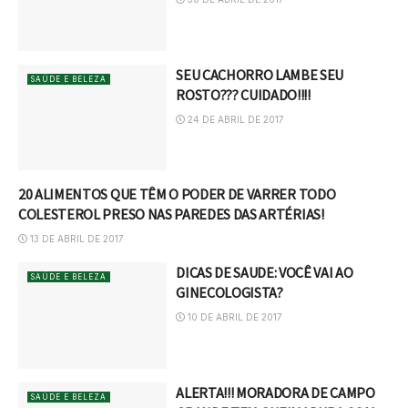
SEU CACHORRO LAMBE SEU
SAÚDE E BELEZA
ROSTO??? CUIDADO!!!!
24 DE ABRIL DE 2017
20 ALIMENTOS QUE TÊM O PODER DE VARRER TODO
SAÚDE E BELEZA
COLESTEROL PRESO NAS PAREDES DAS ARTÉRIAS!
13 DE ABRIL DE 2017
DICAS DE SAUDE: VOCÊ VAI AO
SAÚDE E BELEZA
GINECOLOGISTA?
10 DE ABRIL DE 2017
ALERTA!!! MORADORA DE CAMPO
SAÚDE E BELEZA