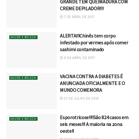
GRANDE TEM QUEIMADURA COM
CREME DEPILADOR!!!
7 DE ABRIL DE 2017
ALERTA!!!Chinês tem corpo
SAÚDE E BELEZA
infestado por vermes após comer
sashimi contaminado
6 DE ABRIL DE 2017
VACINA CONTRA A DIABETES É
SAÚDE E BELEZA
ANUNCIADA OFICIALMENTE E O
MUNDO COMEMORA
27 DE JULHO DE 2018
Esporotricose!!!!São 824 casos em
SAÚDE E BELEZA
seis meses!!! A maioria na zona
oeste!!