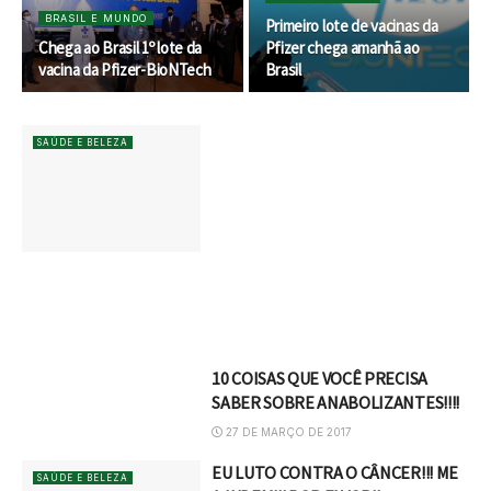
BRASIL E MUNDO
Primeiro lote de vacinas da
Chega ao Brasil 1º lote da
Pfizer chega amanhã ao
vacina da Pfizer-BioNTech
Brasil
SAÚDE E BELEZA
10 COISAS QUE VOCÊ PRECISA
SABER SOBRE ANABOLIZANTES!!!!
27 DE MARÇO DE 2017
EU LUTO CONTRA O CÂNCER!!! ME
SAÚDE E BELEZA