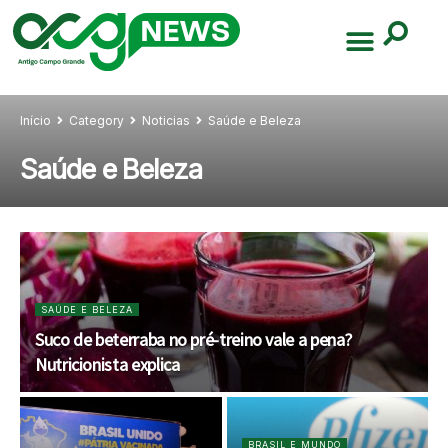
Início
Category
Noticias
Saúde e Beleza
Saúde e Beleza
SAÚDE E BELEZA
Suco de beterraba no pré-treino vale a pena?
Nutricionista explica
BRASIL E MUNDO