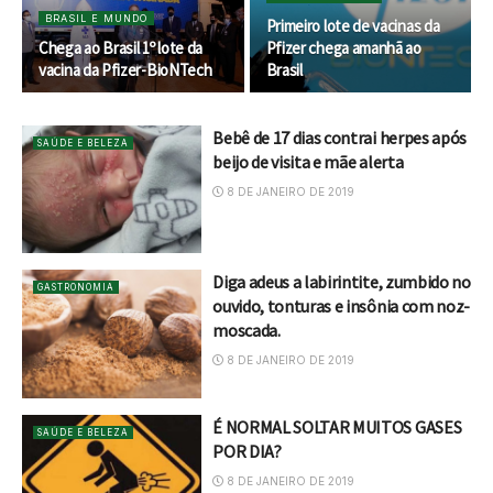
BRASIL E MUNDO
Primeiro lote de vacinas da
Chega ao Brasil 1º lote da
Pfizer chega amanhã ao
vacina da Pfizer-BioNTech
Brasil
Bebê de 17 dias contrai herpes após
SAÚDE E BELEZA
beijo de visita e mãe alerta
8 DE JANEIRO DE 2019
Diga adeus a labirintite, zumbido no
GASTRONOMIA
ouvido, tonturas e insônia com noz-
moscada.
8 DE JANEIRO DE 2019
É NORMAL SOLTAR MUITOS GASES
SAÚDE E BELEZA
POR DIA?
8 DE JANEIRO DE 2019