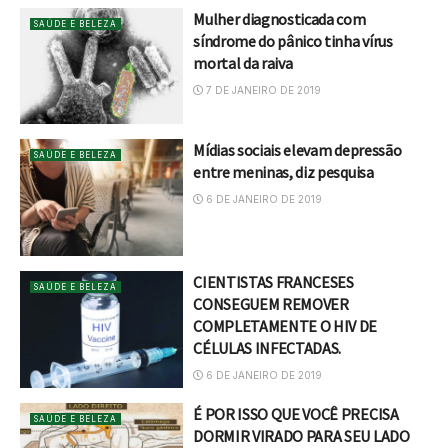
Mulher diagnosticada com
SAÚDE E BELEZA
síndrome do pânico tinha vírus
mortal da raiva
7 DE JANEIRO DE 2019
Mídias sociais elevam depressão
SAÚDE E BELEZA
entre meninas, diz pesquisa
6 DE JANEIRO DE 2019
CIENTISTAS FRANCESES
SAÚDE E BELEZA
CONSEGUEM REMOVER
COMPLETAMENTE O HIV DE
CÉLULAS INFECTADAS.
6 DE JANEIRO DE 2019
É POR ISSO QUE VOCÊ PRECISA
SAÚDE E BELEZA
DORMIR VIRADO PARA SEU LADO