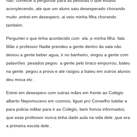
não, comecei a perguntar para as pessoas o que estava
aconytecendo, ate que um aluno saiu desesperado chorando
muito ,entrei em desespero, ai veio minha filha chorando
também.
Perguntei o que tinha acontecido com ela ,e minha filha fala:
Mãe o professor Nadie prendeu a gente dentro da sala não
deixou a gente beber agua, ir no banheiro, xingou a gente com
palavrões pesados pegou a
gente pelo braco empurrou, bateu
na gente. pegou a prova e ate rasgou a bateu em outros alunos
deu moca etc .
Entrei em desespero com outras mães em frente ao Colégio
alberto Nepomuceno em cosmos, liguei pro Conselho tutelar e
para policia militar para ir ao Colégio, bem fomos informados,
que esse professor nunca tinha dado aula na vida dele ,que era
a primeira escola dele ,