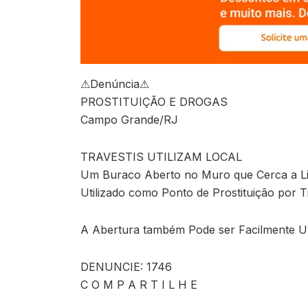
⚠
Denúncia
⚠
PROSTITUIÇÃO E DROGAS
Campo Grande/RJ
TRAVESTIS UTILIZAM LOCAL
Um Buraco Aberto no Muro que Cerca a L
Utilizado como Ponto de Prostituição por T
A Abertura também Pode ser Facilmente U
DENUNCIE: 1746
C O M P A R T I L H E