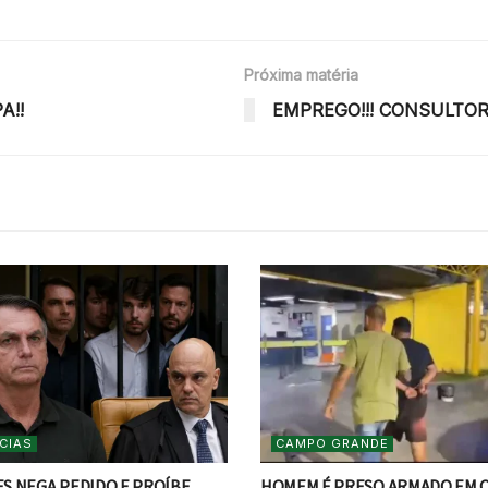
Próxima matéria
A!!
EMPREGO!!! CONSULTOR 
CIAS
CAMPO GRANDE
S NEGA PEDIDO E PROÍBE
HOMEM É PRESO ARMADO EM 