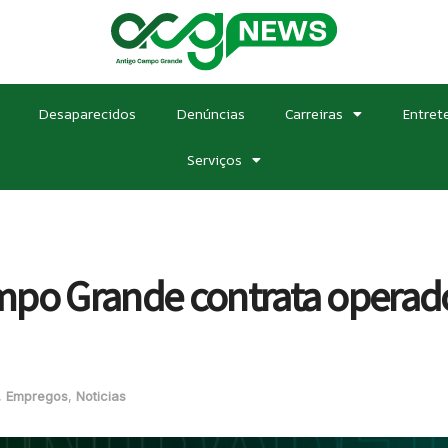
Desaparecidos
Denúncias
Carreiras
Entret
Serviços
po Grande contrata operador
,
Empregos
,
Noticias