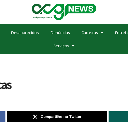
Desaparecidos
Denúncias
Carreiras
Entret
Serviços
cas
Compartilhe no Twitter