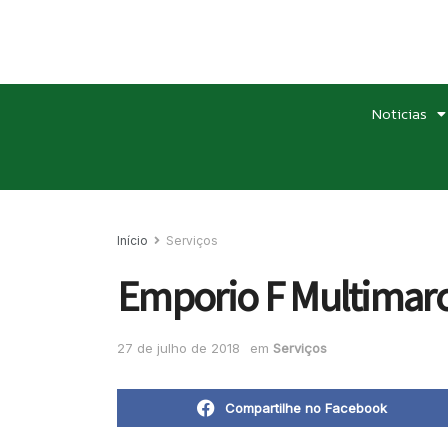
Noticias
Início
Serviços
Emporio F Multimar
27 de julho de 2018
em
Serviços
Compartilhe no Facebook