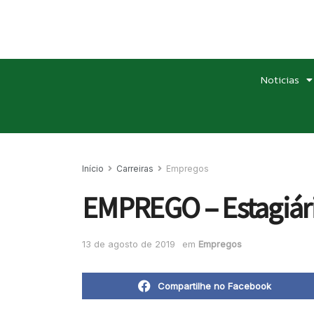
Noticias
Início
Carreiras
Empregos
EMPREGO – Estagiár
13 de agosto de 2019
em
Empregos
Compartilhe no Facebook