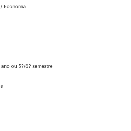
o / Economia
3 ano ou 5?/6? semestre
os