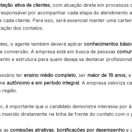
tação ativa de clientes
, com atuação direta em processos 
á responsável por acompanhar cada etapa do atendimento a
ada cliente. Para isso, será essencial manter uma carteira
zação dos contatos.
ntes, o agente também deverá aplicar
conhecimentos básico
o e conversão. A empresa está em busca de pessoas
comuni
ento e estrutura para quem deseja se destacar profissiona
essário ter
ensino médio completo
, ser
maior de 18 anos
, 
ime
autônomo e em período integral
. A empresa valoriza c
 região.
ior, é importante que o candidato demonstre interesse por
á inserido diretamente na linha de frente do contato com o 
se as
comissões atrativas
,
bonificações por desempenho
e 