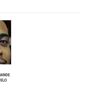
RANDE
PELO