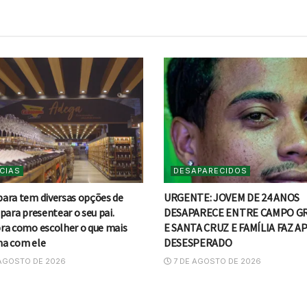
CIAS
DESAPARECIDOS
ara tem diversas opções de
URGENTE: JOVEM DE 24 ANOS
para presentear o seu pai.
DESAPARECE ENTRE CAMPO G
ra como escolher o que mais
E SANTA CRUZ E FAMÍLIA FAZ A
a com ele
DESESPERADO
AGOSTO DE 2026
7 DE AGOSTO DE 2026