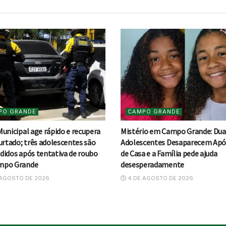
PO GRANDE
CAMPO GRANDE
Municipal age rápido e recupera
Mistério em Campo Grande: Dua
urtado; três adolescentes são
Adolescentes Desaparecem Após
didos após tentativa de roubo
de Casa e a Família pede ajuda
mpo Grande
desesperadamente
AGOSTO DE 2026
4 DE AGOSTO DE 2026