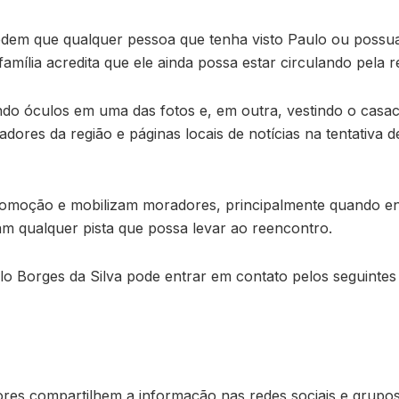
edem que qualquer pessoa que tenha visto Paulo ou possu
amília acredita que ele ainda possa estar circulando pela
o óculos em uma das fotos e, em outra, vestindo o casaco 
dores da região e páginas locais de notícias na tentativa 
moção e mobilizam moradores, principalmente quando envo
m qualquer pista que possa levar ao reencontro.
o Borges da Silva pode entrar em contato pelos seguintes 
ores compartilhem a informação nas redes sociais e grup