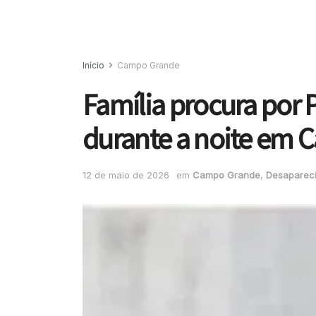
Início
Campo Grande
Família procura por 
durante a noite em
12 de maio de 2026
em
Campo Grande
,
Desaparec