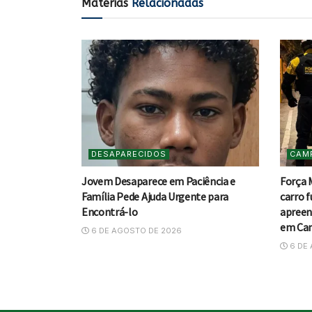
Matérias
Relacionadas
DESAPARECIDOS
CAM
Jovem Desaparece em Paciência e
Força 
Família Pede Ajuda Urgente para
carro f
Encontrá-lo
apreen
em Ca
6 DE AGOSTO DE 2026
6 DE 