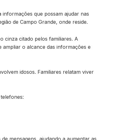
a informações que possam ajudar nas
 região de Campo Grande, onde reside.
cinza citado pelos familiares. A
de ampliar o alcance das informações e
lvem idosos. Familiares relatam viver
telefones:
os de mensagens, ajudando a aumentar as