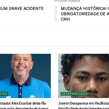
Próxima matéria
NUM GRAVE ACIDENTE
MUDANÇA HISTÓRICA!
OBRIGATORIEDADE DE 
CNH
CIAS
DESAPARECIDOS
ntador Alex Escobar deixa fãs
Jovem Desaparece em Paciência
que após descoberta de tumor
Família Pede Ajuda Urgente par