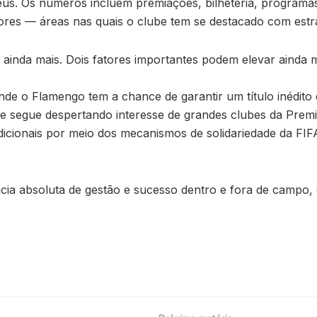
s. Os números incluem premiações, bilheteria, programas 
ores — áreas nas quais o clube tem se destacado com estrat
ainda mais. Dois fatores importantes podem elevar ainda 
onde o Flamengo tem a chance de garantir um título inédit
ue segue despertando interesse de grandes clubes da Prem
dicionais por meio dos mecanismos de solidariedade da FIF
cia absoluta de gestão e sucesso dentro e fora de campo, 