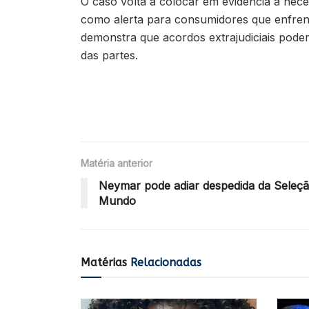
O caso volta a colocar em evidência a nece
como alerta para consumidores que enfrent
demonstra que acordos extrajudiciais podem
das partes.
Matéria anterior
Neymar pode adiar despedida da Seleçã
Mundo
Matérias
Relacionadas