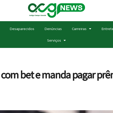
Desaparecidos
Denúncias
Carreiras
Entret
Serviços
o com bet e manda pagar prê