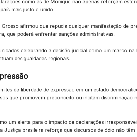
declarações como as de Monique não apenas reforçam este
país mais justo e unido.
o Grosso afirmou que repudia qualquer manifestação de pr
a, que poderá enfrentar sanções administrativas.
nicados celebrando a decisão judicial como um marco na l
etuam desigualdades regionais.
xpressão
imites da liberdade de expressão em um estado democrático
cursos que promovem preconceito ou incitam discriminação 
o um alerta para o impacto de declarações irresponsávei
a Justiça brasileira reforça que discursos de ódio não tê