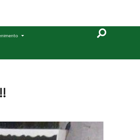
enimento
!!