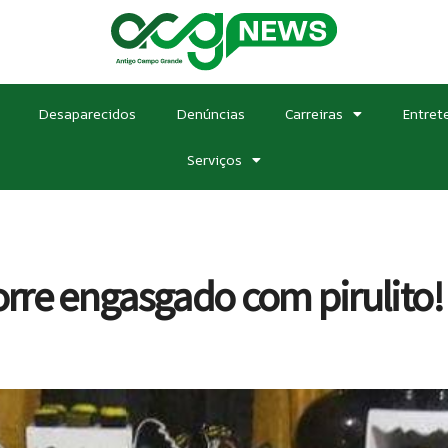
Desaparecidos
Denúncias
Carreiras
Entret
Serviços
rre engasgado com pirulito!