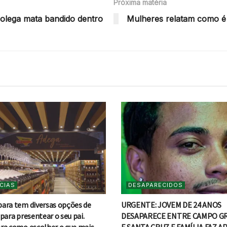
Próxima matéria
colega mata bandido dentro
Mulheres relatam como é 
CIAS
DESAPARECIDOS
ara tem diversas opções de
URGENTE: JOVEM DE 24 ANOS
para presentear o seu pai.
DESAPARECE ENTRE CAMPO G