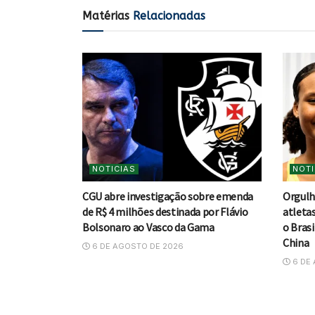
Matérias
Relacionadas
NOTICIAS
NOTI
CGU abre investigação sobre emenda
Orgulh
de R$ 4 milhões destinada por Flávio
atleta
Bolsonaro ao Vasco da Gama
o Brasi
China
6 DE AGOSTO DE 2026
6 DE 