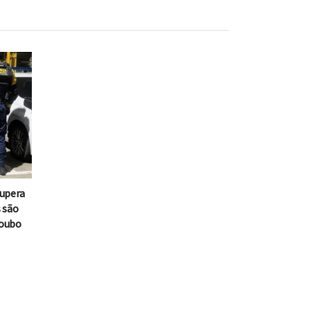
cupera
s são
roubo