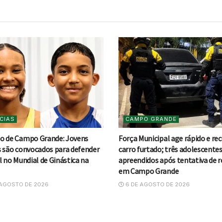
CIAS
CAMPO GRANDE
o de Campo Grande: Jovens
Força Municipal age rápido e re
s são convocados para defender
carro furtado; três adolescente
l no Mundial de Ginástica na
apreendidos após tentativa de 
em Campo Grande
AGOSTO DE 2026
6 DE AGOSTO DE 2026