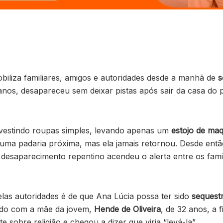
iliza familiares, amigos e autoridades desde a manhã de
s
anos, desapareceu sem deixar pistas após sair da casa do
u vestindo roupas simples, levando apenas um
estojo de maq
 uma padaria próxima, mas ela jamais retornou. Desde entã
O desaparecimento repentino acendeu o alerta entre os fam
las autoridades é de que Ana Lúcia possa ter sido
sequest
rdo com a mãe da jovem,
Hende de Oliveira
, de 32 anos, a
 sobre religião e chegou a dizer que viria “levá-la”.