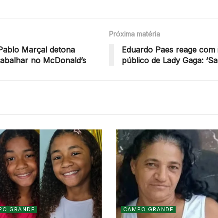
Próxima matéria
 Pablo Marçal detona
Eduardo Paes reage com i
trabalhar no McDonald’s
público de Lady Gaga: ‘S
PO GRANDE
CAMPO GRANDE