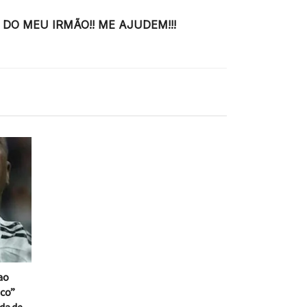
O MEU IRMÃO!! ME AJUDEM!!!
ao
aco”
da de