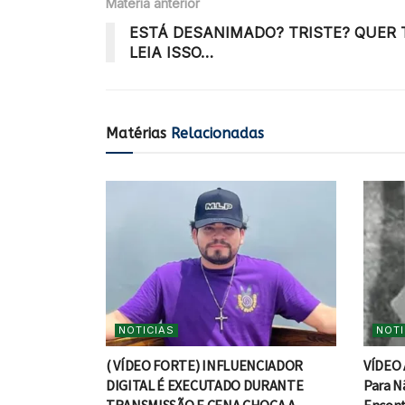
Matéria anterior
ESTÁ DESANIMADO? TRISTE? QUER T
LEIA ISSO…
Matérias
Relacionadas
NOTICIAS
NOTI
( VÍDEO FORTE) INFLUENCIADOR
VÍDEO 
DIGITAL É EXECUTADO DURANTE
Para Nã
TRANSMISSÃO E CENA CHOCA A
Encont