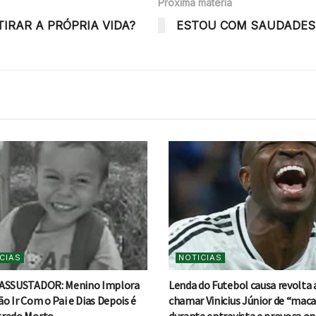
Próxima matéria
IRAR A PRÓPRIA VIDA?
ESTOU COM SAUDADES D
CIAS
NOTICIAS
ASSUSTADOR: Menino Implora
Lenda do Futebol causa revolta 
o Ir Com o Pai e Dias Depois é
chamar Vinicius Júnior de “mac
rado Morto
durante entrevista e provoca on