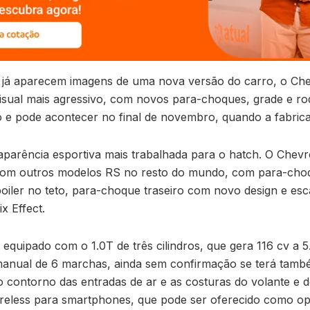
 já aparecem imagens de uma nova versão do carro, o Che
visual mais agressivo, com novos para-choques, grade e rod
 e pode acontecer no final de novembro, quando a fabrican
aparência esportiva mais trabalhada para o hatch. O Chev
 com outros modelos RS no resto do mundo, com para-choq
, spoiler no teto, para-choque traseiro com novo design e 
x Effect.
á equipado com o 1.0T de três cilindros, que gera 116 cv a
o manual de 6 marchas, ainda sem confirmação se terá tam
 contorno das entradas de ar e as costuras do volante e d
reless para smartphones, que pode ser oferecido como op