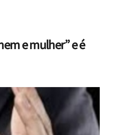
omem e mulher” e é