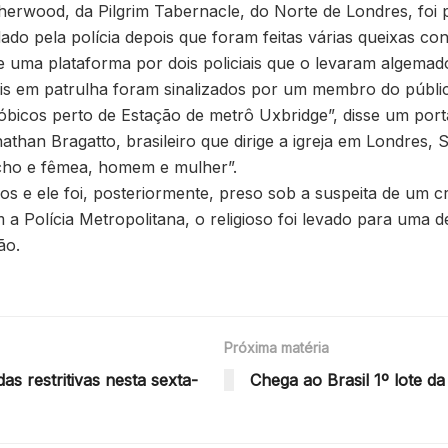
Sherwood, da Pilgrim Tabernacle, do Norte de Londres, foi
dado pela polícia depois que foram feitas várias queixas co
uma plataforma por dois policiais que o levaram algemad
iciais em patrulha foram sinalizados por um membro do pú
icos perto de Estação de metrô Uxbridge”, disse um port
than Bragatto, brasileiro que dirige a igreja em Londres
cho e fêmea, homem e mulher”.
s e ele foi, posteriormente, preso sob a suspeita de um c
 a Polícia Metropolitana, o religioso foi levado para uma 
ão.
Próxima matéria
as restritivas nesta sexta-
Chega ao Brasil 1º lote d