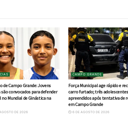
CIAS
CAMPO GRANDE
o de Campo Grande: Jovens
Força Municipal age rápido e re
s são convocados para defender
carro furtado; três adolescente
l no Mundial de Ginástica na
apreendidos após tentativa de 
em Campo Grande
AGOSTO DE 2026
6 DE AGOSTO DE 2026