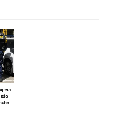
cupera
s são
roubo