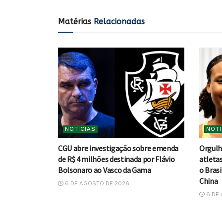
Matérias
Relacionadas
NOTICIAS
NOTI
CGU abre investigação sobre emenda
Orgulh
de R$ 4 milhões destinada por Flávio
atleta
Bolsonaro ao Vasco da Gama
o Brasi
China
6 DE AGOSTO DE 2026
6 DE 