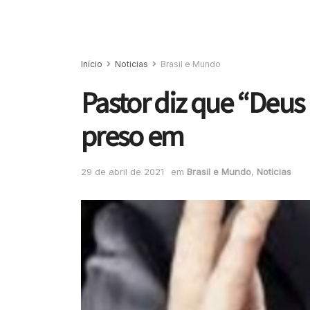
Início
Noticias
Brasil e Mundo
Pastor diz que “Deus
preso em
29 de abril de 2021
em
Brasil e Mundo
,
Noticias