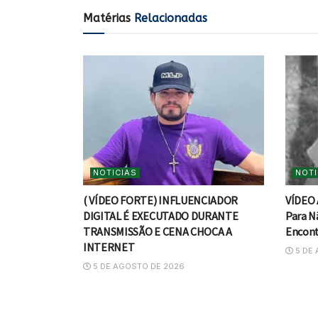
Matérias
Relacionadas
NOTICIAS
NOTI
( VÍDEO FORTE) INFLUENCIADOR
VÍDEO 
DIGITAL É EXECUTADO DURANTE
Para Nã
TRANSMISSÃO E CENA CHOCA A
Encont
INTERNET
5 DE 
5 DE AGOSTO DE 2026