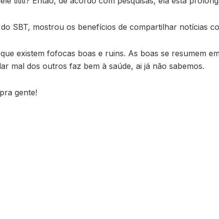
le tititi? Então, de acordo com pesquisas, ela está prolon
o SBT, mostrou os benefícios de compartilhar notícias c
 que existem fofocas boas e ruins. As boas se resumem e
alar mal dos outros faz bem à saúde, ai já não sabemos.
pra gente!