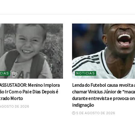
CIAS
NOTICIAS
ASSUSTADOR: Menino Implora
Lenda do Futebol causa revolta 
o Ir Com o Pai e Dias Depois é
chamar Vinicius Júnior de “mac
rado Morto
durante entrevista e provoca on
indignação
AGOSTO DE 2026
5 DE AGOSTO DE 2026