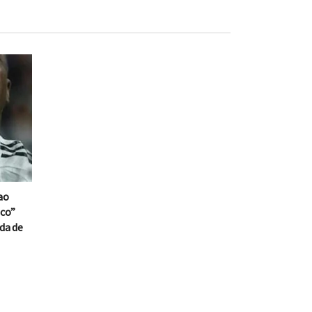
ao
aco”
da de