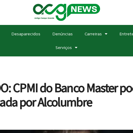
Desaparecidos
Denúncias
Carreiras
Entret
Serviços
 CPMI do Banco Master pode
cada por Alcolumbre