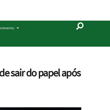
enimento
 sair do papel após