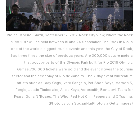
Rio de Janeiro, Brazil, September 12, 2017: Rock City View, where the Rock
in Rio 2017 will be held between 15 and 24 September. The Rock In Rio is
one of the world's biggest music events and this year, the City of Rock,
has three times the size of previous years. Are 300,000 square meters
that occupy parts of the Olympic Park built for Rio 2016 Olympic
Games.700,000 tickets were sold and the event moves the tourism
sector and the economy of Rio de Janeiro. The 7-day event will feature
artists such as Lady Gaga, Ivete Sangalo, Pet Shop Boys, Maroon 5,
Fergie, Justin Timberlake, Alicia Keys, Aerosmith, Bon Jovi, Tears for
Fears, Guns N 'Roses, The Who, Red Hot Chili Peppers and Offspring.
(Photo by Luiz Souza/NurPhoto via Getty Images)