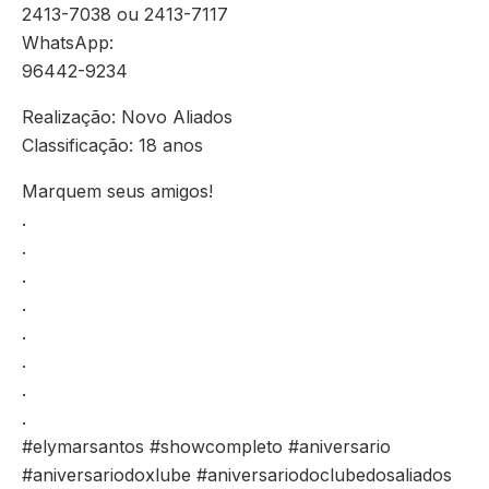
2413-7038 ou 2413-7117
WhatsApp:
96442-9234
Realização: Novo Aliados
Classificação: 18 anos
Marquem seus amigos!
.
.
.
.
.
.
.
.
#elymarsantos #showcompleto #aniversario
#aniversariodoxlube #aniversariodoclubedosaliados