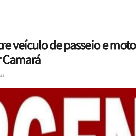
tre veículo de passeio e moto
r Camará
ias