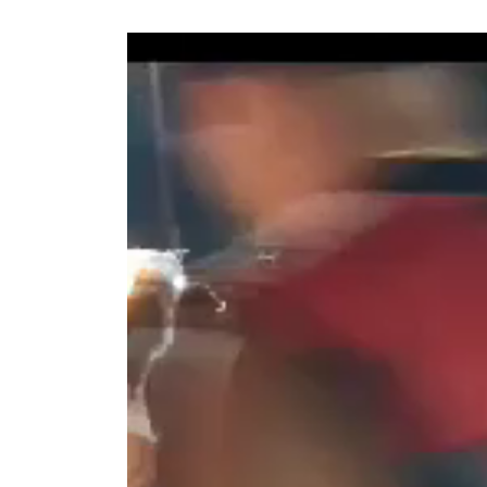
Tocador
de
vídeo