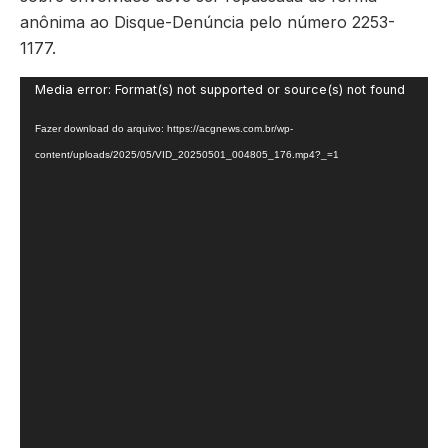
anônima ao Disque-Denúncia pelo número 2253-
1177.
Tocador
Media error: Format(s) not supported or source(s) not found
de
Fazer download do arquivo: https://acgnews.com.br/wp-
vídeo
content/uploads/2025/05/VID_20250501_004805_176.mp4?_=1