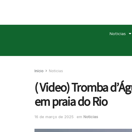
Noticias
Início
Noticias
( Video) Tromba d’Ág
em praia do Rio
16 de março de 2025
em
Noticias