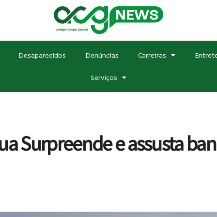
Desaparecidos
Denúncias
Carreiras
Entret
Serviços
ua Surpreende e assusta ban