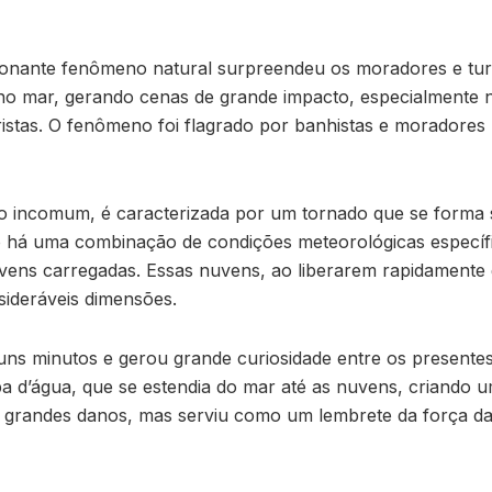
nante fenômeno natural surpreendeu os moradores e turis
no mar, gerando cenas de grande impacto, especialmente nas
ristas. O fenômeno foi flagrado por banhistas e moradores
 incomum, é caracterizada por um tornado que se forma s
há uma combinação de condições meteorológicas específi
vens carregadas. Essas nuvens, ao liberarem rapidament
sideráveis dimensões.
uns minutos e gerou grande curiosidade entre os presentes
 d’água, que se estendia do mar até as nuvens, criando um
 grandes danos, mas serviu como um lembrete da força da