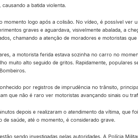
 causando a batida violenta.
momento logo após a colisão. No vídeo, é possível ver uma
erimentos graves e aguardava, visivelmente abalada, a che
icados, chamando a atenção de moradores e motoristas que
res, a motorista ferida estava sozinha no carro no mome
lho muito alto seguido de gritos. Rapidamente, populares 
Bombeiros.
hecido por registros de imprudência no trânsito, princip
mam que não é raro ver motoristas avançando sinais ou tra
utos depois e realizaram o atendimento da vítima, que foi
o de saúde, até o momento, é considerado grave.
estão sendo investigadas pelas autoridades. A Polícia Milit