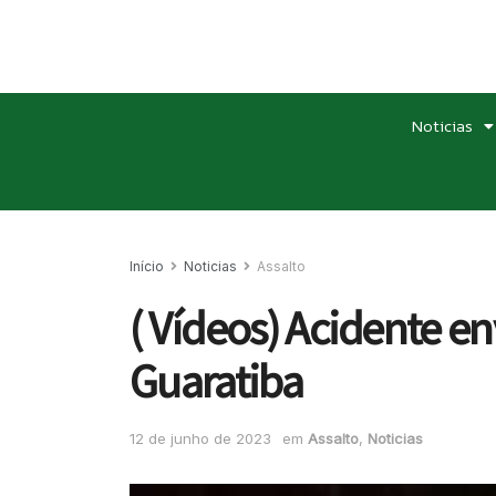
Noticias
Início
Noticias
Assalto
( Vídeos) Acidente e
Guaratiba
12 de junho de 2023
em
Assalto
,
Noticias