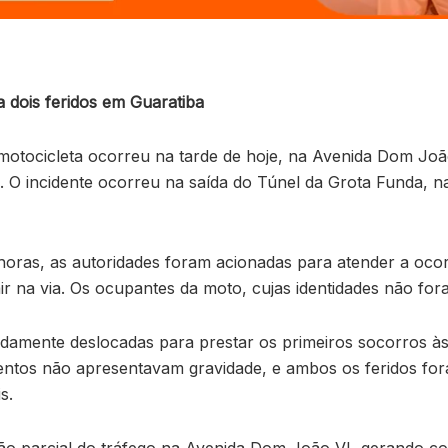
 dois feridos em Guaratiba
motocicleta ocorreu na tarde de hoje, na Avenida Dom Joã
s. O incidente ocorreu na saída do Túnel da Grota Funda, n
 horas, as autoridades foram acionadas para atender a oco
ir na via. Os ocupantes da moto, cujas identidades não for
amente deslocadas para prestar os primeiros socorros às 
rimentos não apresentavam gravidade, e ambos os feridos f
s.
ão parcial do tráfego na Avenida Dom João VI, gerando c