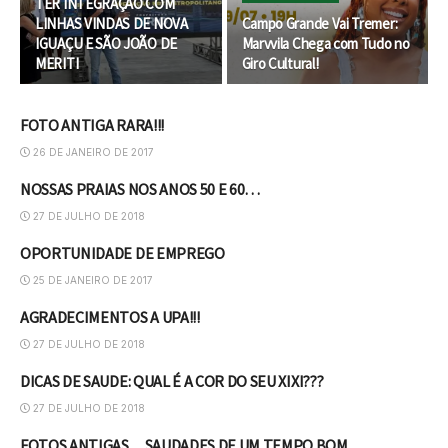
TER INTEGRAÇÃO COM
LINHAS VINDAS DE NOVA
Campo Grande Vai Tremer:
IGUAÇU E SÃO JOÃO DE
Marvvila Chega com Tudo no
MERITI
Giro Cultural!
FOTO ANTIGA RARA!!!
DESTAQUE
26 DE JANEIRO DE 2017
NOSSAS PRAIAS NOS ANOS 50 E 60…
DESTAQUE
27 DE JULHO DE 2018
OPORTUNIDADE DE EMPREGO
DESTAQUE
25 DE JANEIRO DE 2017
AGRADECIMENTOS A UPA!!!
DESTAQUE
27 DE JULHO DE 2018
DICAS DE SAUDE: QUAL É A COR DO SEU XIXI???
DESTAQUE
27 DE JULHO DE 2018
FOTOS ANTIGAS…SAUDADES DE UM TEMPO BOM