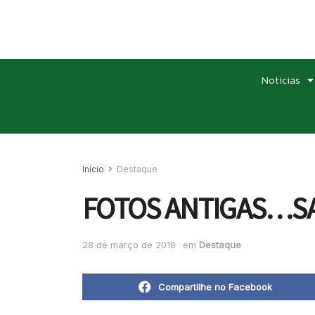
Noticias
Início
Destaque
FOTOS ANTIGAS…S
28 de março de 2018
em
Destaque
Compartilhe no Facebook