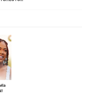
vila
l!