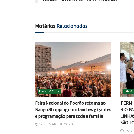
Matérias
Relacionadas
DESTAQUE
DES
Feira Nacional do Podrão retorna ao
TERMI
Bangu Shopping com lanches gigantes
RIO P
e programação para toda a família
LINHAS
SÃO J
12 DE MAIO DE 2026
28 DE