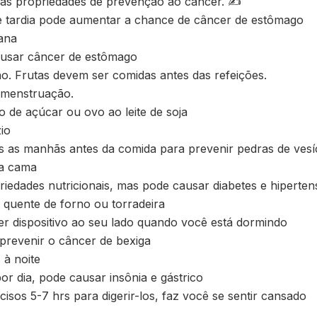
oas propriedades de prevenção ao câncer. ✍
te tardia pode aumentar a chance de câncer de estômago
ana
ausar câncer de estômago
o. Frutas devem ser comidas antes das refeições.
 menstruação.
 de açúcar ou ovo ao leite de soja
io
as manhãs antes da comida para prevenir pedras de vesícu
a cama
iedades nutricionais, mas pode causar diabetes e hiperte
quente de forno ou torradeira
r dispositivo ao seu lado quando você está dormindo
prevenir o câncer de bexiga
 à noite
or dia, pode causar insônia e gástrico
os 5-7 hrs para digerir-los, faz você se sentir cansado