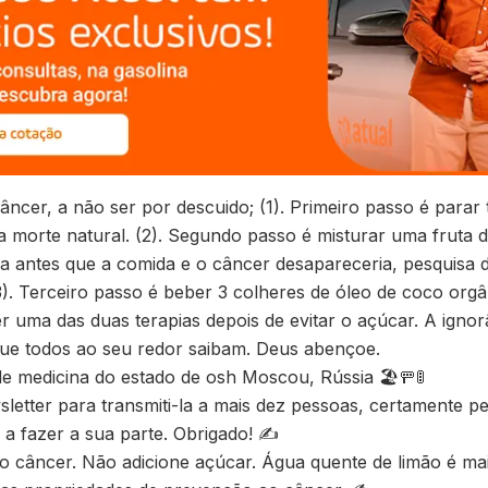
âncer, a não ser por descuido; (1). Primeiro passo é parar
a morte natural. (2). Segundo passo é misturar uma fruta
a antes que a comida e o câncer desapareceria, pesquisa d
). Terceiro passo é beber 3 colheres de óleo de coco orgâ
 uma das duas terapias depois de evitar o açúcar. A ignor
que todos ao seu redor saibam. Deus abençoe.
de medicina do estado de osh Moscou, Rússia 🏖🚥🚦
letter para transmiti-la a mais dez pessoas, certamente pe
 a fazer a sua parte. Obrigado! ✍
 câncer. Não adicione açúcar. Água quente de limão é mais