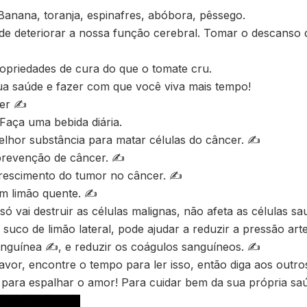
: Banana, toranja, espinafres, abóbora, pêssego.
de deteriorar a nossa função cerebral. Tomar o descanso 
opriedades de cura do que o tomate cru.
ua saúde e fazer com que você viva mais tempo!
cer ✍
 Faça uma bebida diária.
elhor substância para matar células do câncer. ✍
 prevenção de câncer. ✍
crescimento do tumor no câncer. ✍
om limão quente. ✍
 só vai destruir as células malignas, não afeta as células s
m suco de limão lateral, pode ajudar a reduzir a pressão ar
anguínea ✍, e reduzir os coágulos sanguíneos. ✍
vor, encontre o tempo para ler isso, então diga aos outr
s para espalhar o amor! Para cuidar bem da sua própria s