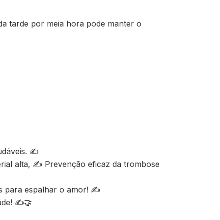
da tarde por meia hora pode manter o
audáveis. ✍
terial alta, ✍ Prevenção eficaz da trombose
os para espalhar o amor! ✍
aúde! ✍🤝