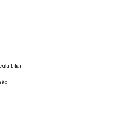
la biliar
nsão