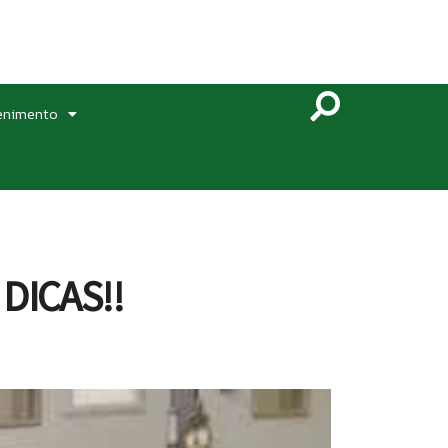
enimento
DICAS!!