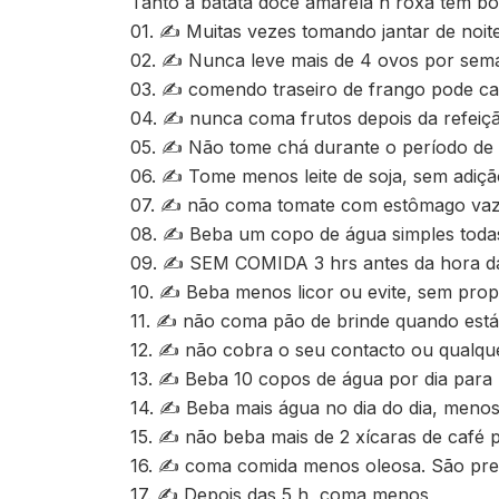
Tanto a batata doce amarela n roxa tem b
01. ✍ Muitas vezes tomando jantar de noi
02. ✍ Nunca leve mais de 4 ovos por sem
03. ✍ comendo traseiro de frango pode c
04. ✍ nunca coma frutos depois da refeiçã
05. ✍ Não tome chá durante o período de
06. ✍ Tome menos leite de soja, sem adição
07. ✍ não coma tomate com estômago vaz
08. ✍ Beba um copo de água simples todas 
09. ✍ SEM COMIDA 3 hrs antes da hora d
10. ✍ Beba menos licor ou evite, sem propr
11. ✍ não coma pão de brinde quando está 
12. ✍ não cobra o seu contacto ou qualque
13. ✍ Beba 10 copos de água por dia para 
14. ✍ Beba mais água no dia do dia, menos
15. ✍ não beba mais de 2 xícaras de café p
16. ✍ coma comida menos oleosa. São precis
17. ✍ Depois das 5 h, coma menos