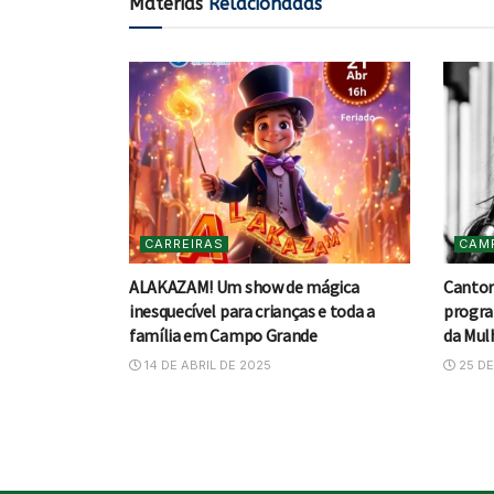
Matérias
Relacionadas
CARREIRAS
CAM
ALAKAZAM! Um show de mágica
Cantor
inesquecível para crianças e toda a
progra
família em Campo Grande
da Mul
14 DE ABRIL DE 2025
25 DE