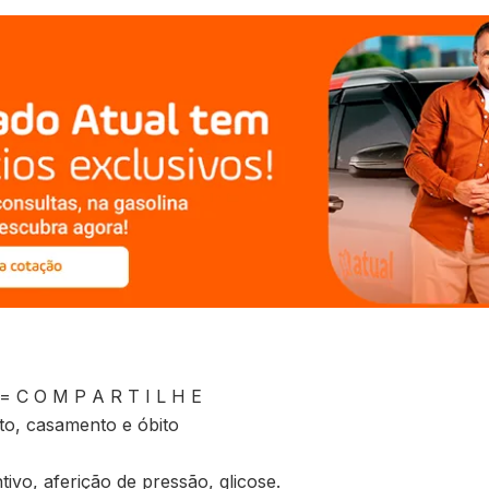
 O M P A R T I L H E
nto, casamento e óbito
ivo, aferição de pressão, glicose.