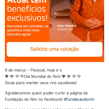
9 de março – Pessoal, hoje é o
💖
💙
💜
💚
Dia Mundial do Rim!
💖
💙
💜
💚
Dicas para manter seus rins saudáveis!
Agradecemos quem puder curtir a página da
Fundação do Rim no facebook!
#
fundacaodorim